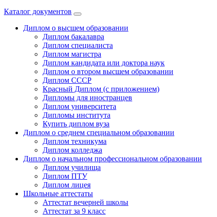
Каталог документов
Диплом о высшем образовании
Диплом бакалавра
Диплом специалиста
Диплом магистра
Диплом кандидата или доктора наук
Диплом о втором высшем образовании
Диплом СССР
Красный Диплом (с приложением)
Дипломы для иностранцев
Диплом университета
Дипломы института
Купить диплом вуза
Диплом о среднем специальном образовании
Диплом техникума
Диплом колледжа
Диплом о начальном профессиональном oбразовании
Диплом училища
Диплом ПТУ
Диплом лицея
Школьные аттестаты
Аттестат вечерней школы
Аттестат за 9 класс