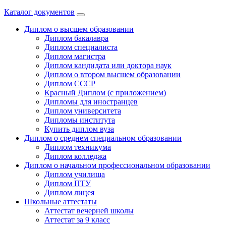
Каталог документов
Диплом о высшем образовании
Диплом бакалавра
Диплом специалиста
Диплом магистра
Диплом кандидата или доктора наук
Диплом о втором высшем образовании
Диплом СССР
Красный Диплом (с приложением)
Дипломы для иностранцев
Диплом университета
Дипломы института
Купить диплом вуза
Диплом о среднем специальном образовании
Диплом техникума
Диплом колледжа
Диплом о начальном профессиональном oбразовании
Диплом училища
Диплом ПТУ
Диплом лицея
Школьные аттестаты
Аттестат вечерней школы
Аттестат за 9 класс