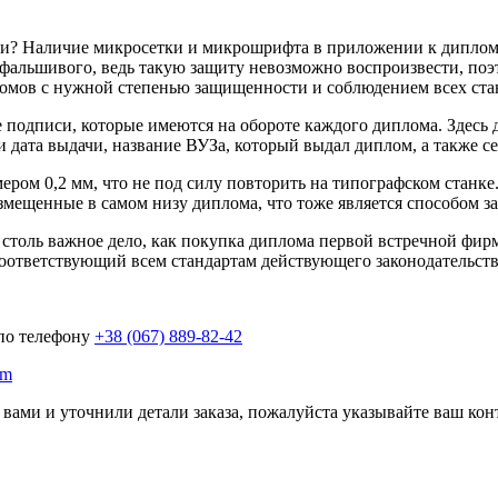
? Наличие микросетки и микрошрифта в приложении к диплому, 
альшивого, ведь такую защиту невозможно воспроизвести, поэт
омов с нужной степенью защищенности и соблюдением всех ста
 подписи, которые имеются на обороте каждого диплома. Здесь
 дата выдачи, название ВУЗа, который выдал диплом, а также с
ом 0,2 мм, что не под силу повторить на типографском станке.
змещенные в самом низу диплома, что тоже является способом з
ть столь важное дело, как покупка диплома первой встречной фи
соответствующий всем стандартам действующего законодательс
 по телефону
+38 (067) 889-82-42
om
 вами и уточнили детали заказа, пожалуйста указывайте ваш кон