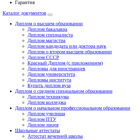
Гарантия
Каталог документов
Диплом о высшем образовании
Диплом бакалавра
Диплом специалиста
Диплом магистра
Диплом кандидата или доктора наук
Диплом о втором высшем образовании
Диплом СССР
Красный Диплом (с приложением)
Дипломы для иностранцев
Диплом университета
Дипломы института
Купить диплом вуза
Диплом о среднем специальном образовании
Диплом техникума
Диплом колледжа
Диплом о начальном профессиональном oбразовании
Диплом училища
Диплом ПТУ
Диплом лицея
Школьные аттестаты
Аттестат вечерней школы