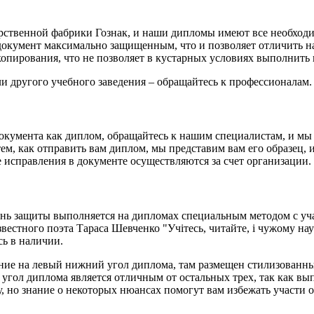
рственной фабрики Гознак, и наши дипломы имеют все необходи
 документ максимально защищенным, что и позволяет отличить 
опирования, что не позволяет в кустарных условиях выполнить
и другого учебного заведения – обращайтесь к профессионалам.
окумента как диплом, обращайтесь к нашим специалистам, и мы 
тем, как отправить вам диплом, мы представим вам его образец,
 исправления в документе осуществляются за счет организации.
пень защиты выполняется на дипломах специальным методом с у
стного поэта Тараса Шевченко "Учітесь, читайте, і чужому нау
сь в наличии.
ние на левый нижний угол диплома, там размещен стилизованный
угол диплома является отличным от остальных трех, так как в
 но знание о некоторых нюансах помогут вам избежать участи о