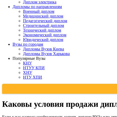
Диплом электрика
Дипломы по направлениям
Военный диплом
Медицинский диплом
Педагогический диплом
Строительный диплом
Технический диплом
Экономический диплом
Юридический диплом
Вузы по городам
Дипломы Вузов Киева
Дипломы Вузов Харькова
Популярные Вузы
КНУ
НТУУ КПИ
ХНУ
НТУ ХПИ
Каковы условия продажи дипл
Если у вас назрела необходимость купить диплом ВУЗа или атт