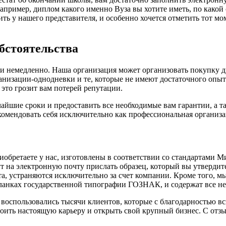
апример, диплом какого именно Вуза вы хотите иметь, по какой 
ть у нашего представителя, и особенно хочется отметить тот мо
бстоятельства
ки немедленно. Наша организация может организовать покупку д
низации-однодневки и те, которые не имеют достаточного опыта
 это грозит вам потерей репутации.
йшие сроки и предоставить все необходимые вам гарантии, а т
екомендовать себя исключительно как профессиональная организ
обретаете у нас, изготовлены в соответствии со стандартами М
ут на электронную почту прислать образец, который вы утвердите
а, устраняются исключительно за счет компании. Кроме того, 
анках государственной типографии ГОЗНАК, и содержат все не
 воспользовались тысячи клиентов, которые с благодарностью 
оить настоящую карьеру и открыть свой крупный бизнес. С отзы