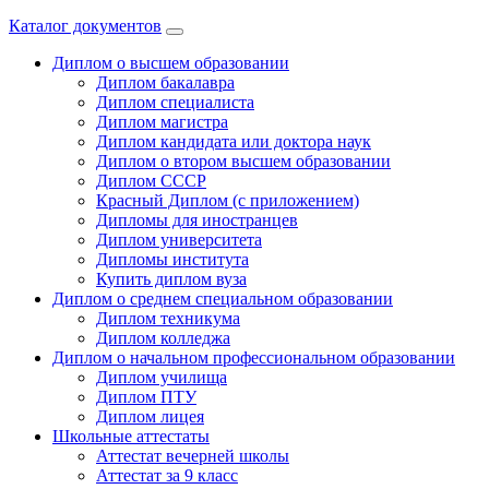
Каталог документов
Диплом о высшем образовании
Диплом бакалавра
Диплом специалиста
Диплом магистра
Диплом кандидата или доктора наук
Диплом о втором высшем образовании
Диплом СССР
Красный Диплом (с приложением)
Дипломы для иностранцев
Диплом университета
Дипломы института
Купить диплом вуза
Диплом о среднем специальном образовании
Диплом техникума
Диплом колледжа
Диплом о начальном профессиональном oбразовании
Диплом училища
Диплом ПТУ
Диплом лицея
Школьные аттестаты
Аттестат вечерней школы
Аттестат за 9 класс