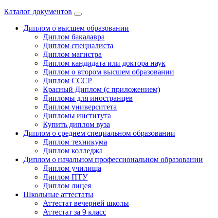
Каталог документов
Диплом о высшем образовании
Диплом бакалавра
Диплом специалиста
Диплом магистра
Диплом кандидата или доктора наук
Диплом о втором высшем образовании
Диплом СССР
Красный Диплом (с приложением)
Дипломы для иностранцев
Диплом университета
Дипломы института
Купить диплом вуза
Диплом о среднем специальном образовании
Диплом техникума
Диплом колледжа
Диплом о начальном профессиональном oбразовании
Диплом училища
Диплом ПТУ
Диплом лицея
Школьные аттестаты
Аттестат вечерней школы
Аттестат за 9 класс