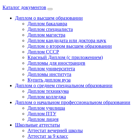
Каталог документов
Диплом о высшем образовании
Диплом бакалавра
Диплом специалиста
Диплом магистра
Диплом кандидата или доктора наук
Диплом о втором высшем образовании
Диплом СССР
Красный Диплом (с приложением)
Дипломы для иностранцев
Диплом университета
Дипломы института
Купить диплом вуза
Диплом о среднем специальном образовании
Диплом техникума
Диплом колледжа
Диплом о начальном профессиональном oбразовании
Диплом училища
Диплом ПТУ
Диплом лицея
Школьные аттестаты
Аттестат вечерней школы
Аттестат за 9 класс