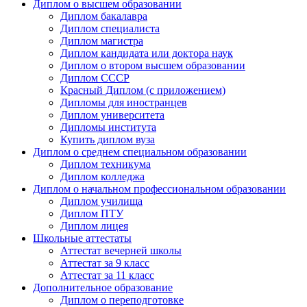
Диплом о высшем образовании
Диплом бакалавра
Диплом специалиста
Диплом магистра
Диплом кандидата или доктора наук
Диплом о втором высшем образовании
Диплом СССР
Красный Диплом (с приложением)
Дипломы для иностранцев
Диплом университета
Дипломы института
Купить диплом вуза
Диплом о среднем специальном образовании
Диплом техникума
Диплом колледжа
Диплом о начальном профессиональном oбразовании
Диплом училища
Диплом ПТУ
Диплом лицея
Школьные аттестаты
Аттестат вечерней школы
Аттестат за 9 класс
Аттестат за 11 класс
Дополнительное образование
Диплом о переподготовке