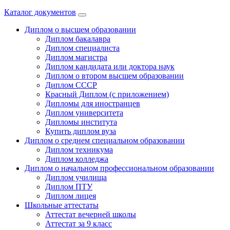
Каталог документов
Диплом о высшем образовании
Диплом бакалавра
Диплом специалиста
Диплом магистра
Диплом кандидата или доктора наук
Диплом о втором высшем образовании
Диплом СССР
Красный Диплом (с приложением)
Дипломы для иностранцев
Диплом университета
Дипломы института
Купить диплом вуза
Диплом о среднем специальном образовании
Диплом техникума
Диплом колледжа
Диплом о начальном профессиональном oбразовании
Диплом училища
Диплом ПТУ
Диплом лицея
Школьные аттестаты
Аттестат вечерней школы
Аттестат за 9 класс