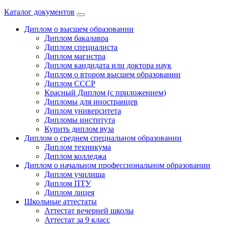
Каталог документов
Диплом о высшем образовании
Диплом бакалавра
Диплом специалиста
Диплом магистра
Диплом кандидата или доктора наук
Диплом о втором высшем образовании
Диплом СССР
Красный Диплом (с приложением)
Дипломы для иностранцев
Диплом университета
Дипломы института
Купить диплом вуза
Диплом о среднем специальном образовании
Диплом техникума
Диплом колледжа
Диплом о начальном профессиональном oбразовании
Диплом училища
Диплом ПТУ
Диплом лицея
Школьные аттестаты
Аттестат вечерней школы
Аттестат за 9 класс