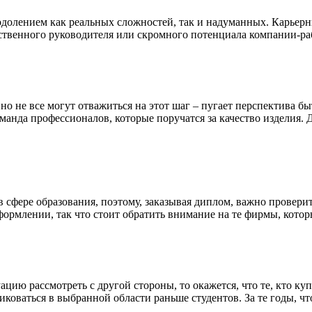
долением как реальных сложностей, так и надуманных. Карьерн
дственного руководителя или скромного потенциала компании-ра
но не все могут отважиться на этот шаг – пугает перспектива 
оманда профессионалов, которые поручатся за качество изделия
 сфере образования, поэтому, заказывая диплом, важно провери
ормлении, так что стоит обратить внимание на те фирмы, кото
цию рассмотреть с другой стороны, то окажется, что те, кто к
коваться в выбранной области раньше студентов. За те годы, что