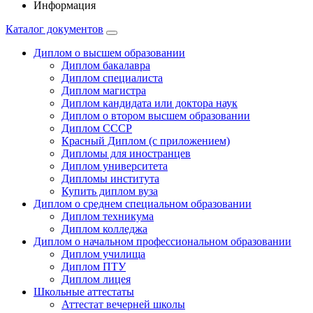
Информация
Каталог документов
Диплом о высшем образовании
Диплом бакалавра
Диплом специалиста
Диплом магистра
Диплом кандидата или доктора наук
Диплом о втором высшем образовании
Диплом СССР
Красный Диплом (с приложением)
Дипломы для иностранцев
Диплом университета
Дипломы института
Купить диплом вуза
Диплом о среднем специальном образовании
Диплом техникума
Диплом колледжа
Диплом о начальном профессиональном oбразовании
Диплом училища
Диплом ПТУ
Диплом лицея
Школьные аттестаты
Аттестат вечерней школы