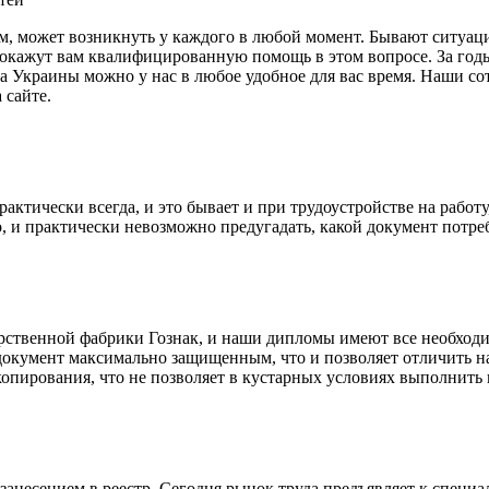
м, может возникнуть у каждого в любой момент. Бывают ситуаци
окажут вам квалифицированную помощь в этом вопросе. За годы
а Украины можно у нас в любое удобное для вас время. Наши сот
 сайте.
тически всегда, и это бывает и при трудоустройстве на работу, 
, и практически невозможно предугадать, какой документ потре
рственной фабрики Гознак, и наши дипломы имеют все необходи
 документ максимально защищенным, что и позволяет отличить 
опирования, что не позволяет в кустарных условиях выполнить
несением в реестр. Сегодня рынок труда предъявляет к специал