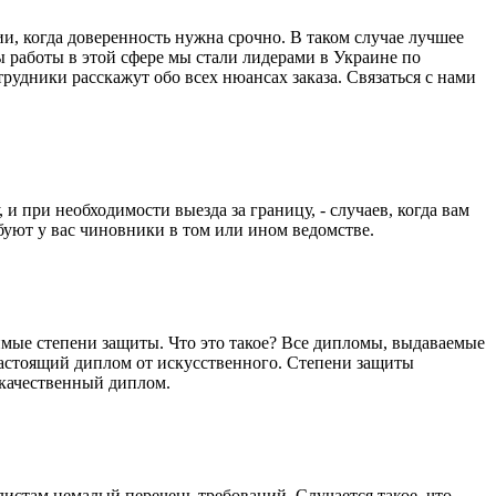
и, когда доверенность нужна срочно. В таком случае лучшее
 работы в этой сфере мы стали лидерами в Украине по
рудники расскажут обо всех нюансах заказа. Связаться с нами
и при необходимости выезда за границу, - случаев, когда вам
буют у вас чиновники в том или ином ведомстве.
мые степени защиты. Что это такое? Все дипломы, выдаваемые
настоящий диплом от искусственного. Степени защиты
 качественный диплом.
истам немалый перечень требований. Случается такое, что