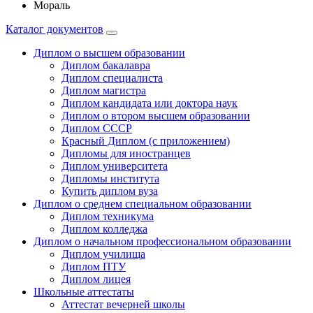
Мораль
Каталог документов
Диплом о высшем образовании
Диплом бакалавра
Диплом специалиста
Диплом магистра
Диплом кандидата или доктора наук
Диплом о втором высшем образовании
Диплом СССР
Красный Диплом (с приложением)
Дипломы для иностранцев
Диплом университета
Дипломы института
Купить диплом вуза
Диплом о среднем специальном образовании
Диплом техникума
Диплом колледжа
Диплом о начальном профессиональном oбразовании
Диплом училища
Диплом ПТУ
Диплом лицея
Школьные аттестаты
Аттестат вечерней школы