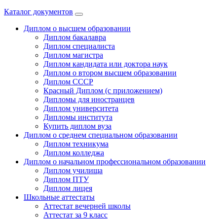
Каталог документов
Диплом о высшем образовании
Диплом бакалавра
Диплом специалиста
Диплом магистра
Диплом кандидата или доктора наук
Диплом о втором высшем образовании
Диплом СССР
Красный Диплом (с приложением)
Дипломы для иностранцев
Диплом университета
Дипломы института
Купить диплом вуза
Диплом о среднем специальном образовании
Диплом техникума
Диплом колледжа
Диплом о начальном профессиональном oбразовании
Диплом училища
Диплом ПТУ
Диплом лицея
Школьные аттестаты
Аттестат вечерней школы
Аттестат за 9 класс