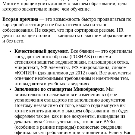
Многим проще купить диплом о высшем образовании, цена
которого значительно ниже, чем обучение.
Вторая причина
— это возможность быстро продвигаться по
карьерной лестнице и не быть отсеянным на этапе
собеседования. Не секрет, что при сортировке резюме, HR
делит их на две стопки — кандидаты с высшим образованием
и без него.
Качественный документ
. Все бланки — это оригиналы
государственного образца (ГОЗНАК) со всеми
степенями защиты: водяные знаки, гильоширная сетка,
микротекст, УФ-элементы, УФ-микроволокна, словом
«КОПИЯ» (для дипломов до 2012 года). Все документы
отвечают необходимым требованиям и идентичны тем,
что выдаются в учебных заведениях.
Заполнение по стандартам Минобрнауки
. Мы
внимательно отслеживаем все изменения в сфере
установления стандартов по заполнению документов.
Поэтому независимо от того, какого года выпуска вы
хотите купить диплом о высшем образовании, он будет
оформлен так же, как и все документы, вышедшие из
деканата вуза.Стоит учитывать, что не все ВУЗы
(особенно в ранние периоды) полностью следовали
официальным требованиям при заполнении. Если у Вас