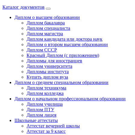
Каталог документов
Диплом о высшем образовании
Диплом бакалавра
Диплом специалиста
Диплом магистра
Диплом кандидата или доктора наук
Диплом о втором высшем образовании
Диплом СССР
Красный Диплом (с приложением)
Дипломы для иностранцев
Диплом университета
Дипломы института
Купить диплом вуза
Диплом о среднем специальном образовании
Диплом техникума
Диплом колледжа
Диплом о начальном профессиональном oбразовании
Диплом училища
Диплом ПТУ
Диплом лицея
Школьные аттестаты
Аттестат вечерней школы
Аттестат за 9 класс