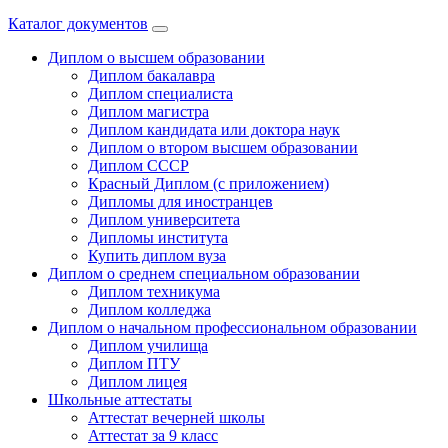
Каталог документов
Диплом о высшем образовании
Диплом бакалавра
Диплом специалиста
Диплом магистра
Диплом кандидата или доктора наук
Диплом о втором высшем образовании
Диплом СССР
Красный Диплом (с приложением)
Дипломы для иностранцев
Диплом университета
Дипломы института
Купить диплом вуза
Диплом о среднем специальном образовании
Диплом техникума
Диплом колледжа
Диплом о начальном профессиональном oбразовании
Диплом училища
Диплом ПТУ
Диплом лицея
Школьные аттестаты
Аттестат вечерней школы
Аттестат за 9 класс