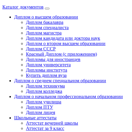
Каталог документов
Диплом о высшем образовании
Диплом бакалавра
Диплом специалиста
Диплом магистра
Диплом кандидата или доктора наук
Диплом о втором высшем образовании
Диплом СССР
Красный Диплом (с приложением)
Дипломы для иностранцев
Диплом университета
Дипломы института
Купить диплом вуза
Диплом о среднем специальном образовании
Диплом техникума
Диплом колледжа
Диплом о начальном профессиональном oбразовании
Диплом училища
Диплом ПТУ
Диплом лицея
Школьные аттестаты
Аттестат вечерней школы
Аттестат за 9 класс