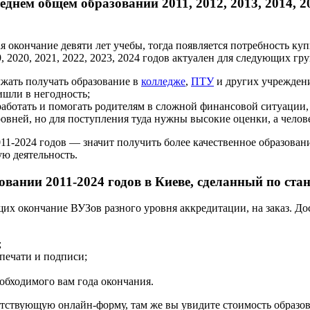
днем общем образовании 2011, 2012, 2013, 2014, 2015
 окончание девяти лет учебы, тогда появляется потребность купи
19, 2020, 2021, 2022, 2023, 2024 годов актуален для следующих гр
жать получать образование в
колледже
,
ПТУ
и других учрежден
ишли в негодность;
аботать и помогать родителям в сложной финансовой ситуации, 
вней, но для поступления туда нужны высокие оценки, а челов
011-2024 годов — значит получить более качественное образован
ую деятельность.
зовании 2011-2024 годов в Киеве, сделанный по ста
х окончание ВУЗов разного уровня аккредитации, на заказ. До
;
 печати и подписи;
обходимого вам года окончания.
ветствующую онлайн-форму, там же вы увидите стоимость образо