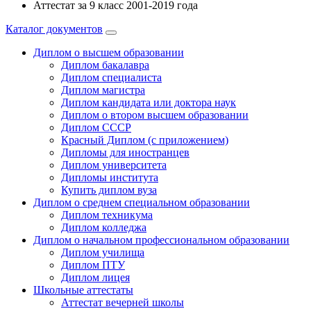
Аттестат за 9 класс 2001-2019 года
Каталог документов
Диплом о высшем образовании
Диплом бакалавра
Диплом специалиста
Диплом магистра
Диплом кандидата или доктора наук
Диплом о втором высшем образовании
Диплом СССР
Красный Диплом (с приложением)
Дипломы для иностранцев
Диплом университета
Дипломы института
Купить диплом вуза
Диплом о среднем специальном образовании
Диплом техникума
Диплом колледжа
Диплом о начальном профессиональном oбразовании
Диплом училища
Диплом ПТУ
Диплом лицея
Школьные аттестаты
Аттестат вечерней школы