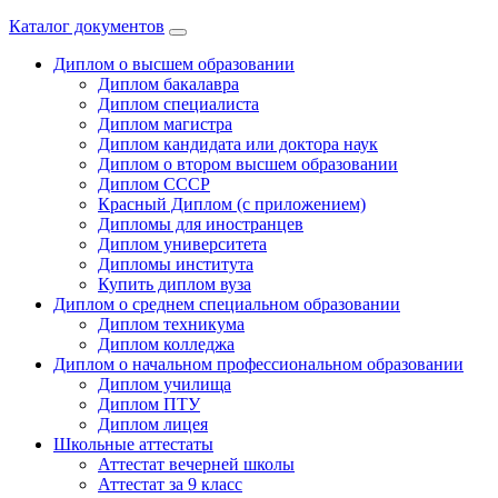
Каталог документов
Диплом о высшем образовании
Диплом бакалавра
Диплом специалиста
Диплом магистра
Диплом кандидата или доктора наук
Диплом о втором высшем образовании
Диплом СССР
Красный Диплом (с приложением)
Дипломы для иностранцев
Диплом университета
Дипломы института
Купить диплом вуза
Диплом о среднем специальном образовании
Диплом техникума
Диплом колледжа
Диплом о начальном профессиональном oбразовании
Диплом училища
Диплом ПТУ
Диплом лицея
Школьные аттестаты
Аттестат вечерней школы
Аттестат за 9 класс