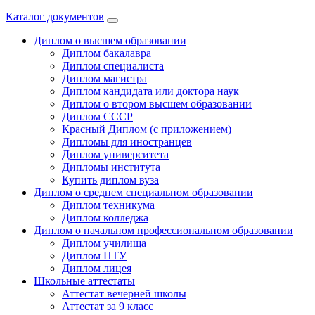
Каталог документов
Диплом о высшем образовании
Диплом бакалавра
Диплом специалиста
Диплом магистра
Диплом кандидата или доктора наук
Диплом о втором высшем образовании
Диплом СССР
Красный Диплом (с приложением)
Дипломы для иностранцев
Диплом университета
Дипломы института
Купить диплом вуза
Диплом о среднем специальном образовании
Диплом техникума
Диплом колледжа
Диплом о начальном профессиональном oбразовании
Диплом училища
Диплом ПТУ
Диплом лицея
Школьные аттестаты
Аттестат вечерней школы
Аттестат за 9 класс