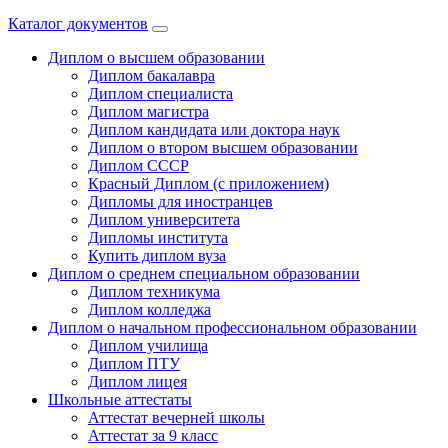
Каталог документов
Диплом о высшем образовании
Диплом бакалавра
Диплом специалиста
Диплом магистра
Диплом кандидата или доктора наук
Диплом о втором высшем образовании
Диплом СССР
Красный Диплом (с приложением)
Дипломы для иностранцев
Диплом университета
Дипломы института
Купить диплом вуза
Диплом о среднем специальном образовании
Диплом техникума
Диплом колледжа
Диплом о начальном профессиональном oбразовании
Диплом училища
Диплом ПТУ
Диплом лицея
Школьные аттестаты
Аттестат вечерней школы
Аттестат за 9 класс