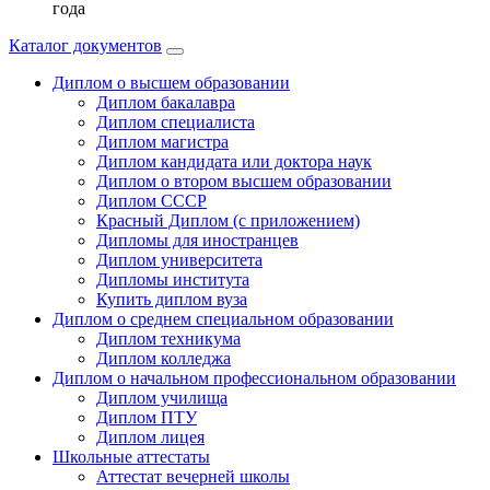
года
Каталог документов
Диплом о высшем образовании
Диплом бакалавра
Диплом специалиста
Диплом магистра
Диплом кандидата или доктора наук
Диплом о втором высшем образовании
Диплом СССР
Красный Диплом (с приложением)
Дипломы для иностранцев
Диплом университета
Дипломы института
Купить диплом вуза
Диплом о среднем специальном образовании
Диплом техникума
Диплом колледжа
Диплом о начальном профессиональном oбразовании
Диплом училища
Диплом ПТУ
Диплом лицея
Школьные аттестаты
Аттестат вечерней школы