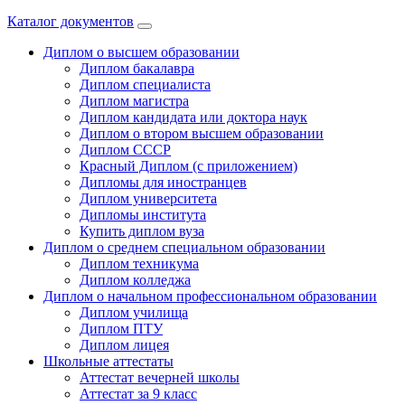
Каталог документов
Диплом о высшем образовании
Диплом бакалавра
Диплом специалиста
Диплом магистра
Диплом кандидата или доктора наук
Диплом о втором высшем образовании
Диплом СССР
Красный Диплом (с приложением)
Дипломы для иностранцев
Диплом университета
Дипломы института
Купить диплом вуза
Диплом о среднем специальном образовании
Диплом техникума
Диплом колледжа
Диплом о начальном профессиональном oбразовании
Диплом училища
Диплом ПТУ
Диплом лицея
Школьные аттестаты
Аттестат вечерней школы
Аттестат за 9 класс