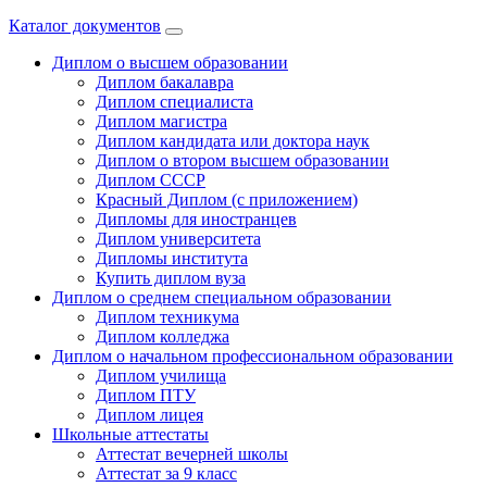
Каталог документов
Диплом о высшем образовании
Диплом бакалавра
Диплом специалиста
Диплом магистра
Диплом кандидата или доктора наук
Диплом о втором высшем образовании
Диплом СССР
Красный Диплом (с приложением)
Дипломы для иностранцев
Диплом университета
Дипломы института
Купить диплом вуза
Диплом о среднем специальном образовании
Диплом техникума
Диплом колледжа
Диплом о начальном профессиональном oбразовании
Диплом училища
Диплом ПТУ
Диплом лицея
Школьные аттестаты
Аттестат вечерней школы
Аттестат за 9 класс