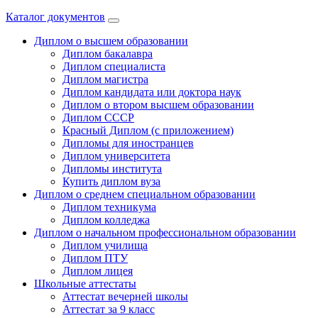
Каталог документов
Диплом о высшем образовании
Диплом бакалавра
Диплом специалиста
Диплом магистра
Диплом кандидата или доктора наук
Диплом о втором высшем образовании
Диплом СССР
Красный Диплом (с приложением)
Дипломы для иностранцев
Диплом университета
Дипломы института
Купить диплом вуза
Диплом о среднем специальном образовании
Диплом техникума
Диплом колледжа
Диплом о начальном профессиональном oбразовании
Диплом училища
Диплом ПТУ
Диплом лицея
Школьные аттестаты
Аттестат вечерней школы
Аттестат за 9 класс