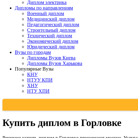
Диплом электрика
Дипломы по направлениям
Военный диплом
Медицинский диплом
Педагогический диплом
Строительный диплом
Технический диплом
Экономический диплом
Юридический диплом
Вузы по городам
Дипломы Вузов Киева
Дипломы Вузов Харькова
Популярные Вузы
КНУ
НТУУ КПИ
ХНУ
НТУ ХПИ
Купить диплом в Горловке
Решение купить диплом в Горловке принимают многие. Услуга 