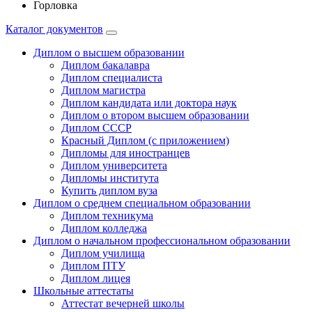
Горловка
Каталог документов
Диплом о высшем образовании
Диплом бакалавра
Диплом специалиста
Диплом магистра
Диплом кандидата или доктора наук
Диплом о втором высшем образовании
Диплом СССР
Красный Диплом (с приложением)
Дипломы для иностранцев
Диплом университета
Дипломы института
Купить диплом вуза
Диплом о среднем специальном образовании
Диплом техникума
Диплом колледжа
Диплом о начальном профессиональном oбразовании
Диплом училища
Диплом ПТУ
Диплом лицея
Школьные аттестаты
Аттестат вечерней школы