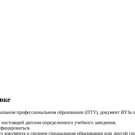
вке
ачальном профессиональном образовании (ПТУ), документ ВУЗа 
 настоящий диплом определенного учебного заведения.
ифицироваться.
ез документа о среднем специальном образовании или другой с