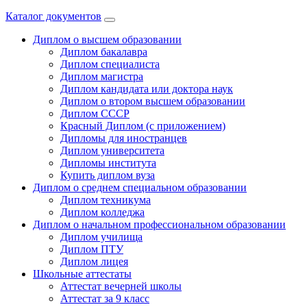
Каталог документов
Диплом о высшем образовании
Диплом бакалавра
Диплом специалиста
Диплом магистра
Диплом кандидата или доктора наук
Диплом о втором высшем образовании
Диплом СССР
Красный Диплом (с приложением)
Дипломы для иностранцев
Диплом университета
Дипломы института
Купить диплом вуза
Диплом о среднем специальном образовании
Диплом техникума
Диплом колледжа
Диплом о начальном профессиональном oбразовании
Диплом училища
Диплом ПТУ
Диплом лицея
Школьные аттестаты
Аттестат вечерней школы
Аттестат за 9 класс