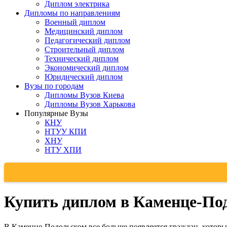
Диплом электрика
Дипломы по направлениям
Военный диплом
Медицинский диплом
Педагогический диплом
Строительный диплом
Технический диплом
Экономический диплом
Юридический диплом
Вузы по городам
Дипломы Вузов Киева
Дипломы Вузов Харькова
Популярные Вузы
КНУ
НТУУ КПИ
ХНУ
НТУ ХПИ
Купить диплом в Каменце-По
В Каменце-Подольском все больше появляется граждан, которые