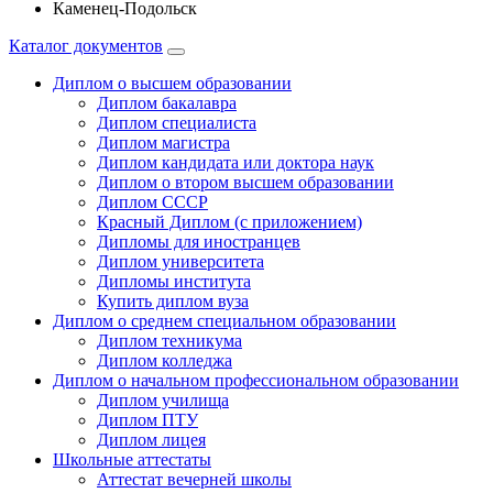
Каменец-Подольск
Каталог документов
Диплом о высшем образовании
Диплом бакалавра
Диплом специалиста
Диплом магистра
Диплом кандидата или доктора наук
Диплом о втором высшем образовании
Диплом СССР
Красный Диплом (с приложением)
Дипломы для иностранцев
Диплом университета
Дипломы института
Купить диплом вуза
Диплом о среднем специальном образовании
Диплом техникума
Диплом колледжа
Диплом о начальном профессиональном oбразовании
Диплом училища
Диплом ПТУ
Диплом лицея
Школьные аттестаты
Аттестат вечерней школы