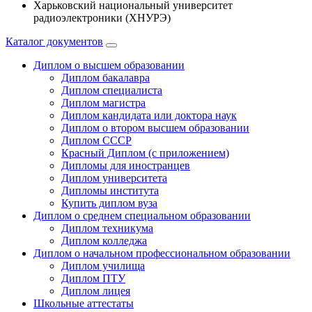
Харьковский национальный университет
радиоэлектроники (ХНУРЭ)
Каталог документов
Диплом о высшем образовании
Диплом бакалавра
Диплом специалиста
Диплом магистра
Диплом кандидата или доктора наук
Диплом о втором высшем образовании
Диплом СССР
Красный Диплом (с приложением)
Дипломы для иностранцев
Диплом университета
Дипломы института
Купить диплом вуза
Диплом о среднем специальном образовании
Диплом техникума
Диплом колледжа
Диплом о начальном профессиональном oбразовании
Диплом училища
Диплом ПТУ
Диплом лицея
Школьные аттестаты