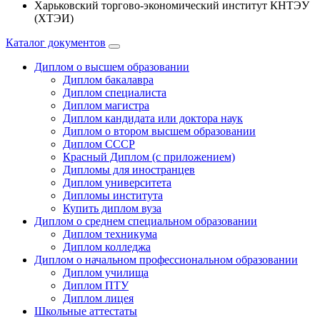
Харьковский торгово-экономический институт КНТЭУ
(ХТЭИ)
Каталог документов
Диплом о высшем образовании
Диплом бакалавра
Диплом специалиста
Диплом магистра
Диплом кандидата или доктора наук
Диплом о втором высшем образовании
Диплом СССР
Красный Диплом (с приложением)
Дипломы для иностранцев
Диплом университета
Дипломы института
Купить диплом вуза
Диплом о среднем специальном образовании
Диплом техникума
Диплом колледжа
Диплом о начальном профессиональном oбразовании
Диплом училища
Диплом ПТУ
Диплом лицея
Школьные аттестаты