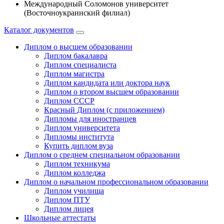
Международный Соломонов университет
(Восточноукраинский филиал)
Каталог документов
Диплом о высшем образовании
Диплом бакалавра
Диплом специалиста
Диплом магистра
Диплом кандидата или доктора наук
Диплом о втором высшем образовании
Диплом СССР
Красный Диплом (с приложением)
Дипломы для иностранцев
Диплом университета
Дипломы института
Купить диплом вуза
Диплом о среднем специальном образовании
Диплом техникума
Диплом колледжа
Диплом о начальном профессиональном oбразовании
Диплом училища
Диплом ПТУ
Диплом лицея
Школьные аттестаты