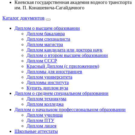
Киевская государственная академия водного транспорта
им. П. Конашевича-Сагайдачного
Каталог документов
Диплом о высшем образовании
Диплом бакалавра
Диплом специалиста
Диплом магистра
Диплом кандидата или доктора наук
Диплом о втором высшем образовании
Диплом СССР
Красный Диплом (с приложением)
Дипломы для иностранцев
Диплом университета
Дипломы института
Купить диплом вуза
Диплом о среднем специальном образовании
Диплом техникума
Диплом колледжа
Диплом о начальном профессиональном oбразовании
Диплом училища
Диплом ПТУ
Диплом лицея
Школьные аттестаты