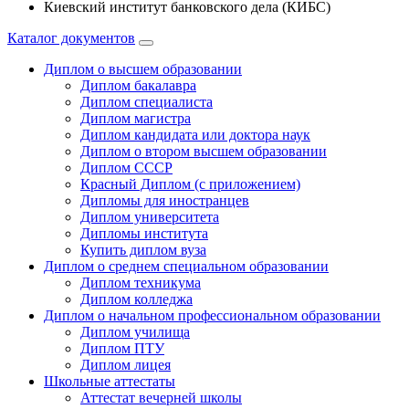
Киевский институт банковского дела (КИБС)
Каталог документов
Диплом о высшем образовании
Диплом бакалавра
Диплом специалиста
Диплом магистра
Диплом кандидата или доктора наук
Диплом о втором высшем образовании
Диплом СССР
Красный Диплом (с приложением)
Дипломы для иностранцев
Диплом университета
Дипломы института
Купить диплом вуза
Диплом о среднем специальном образовании
Диплом техникума
Диплом колледжа
Диплом о начальном профессиональном oбразовании
Диплом училища
Диплом ПТУ
Диплом лицея
Школьные аттестаты
Аттестат вечерней школы