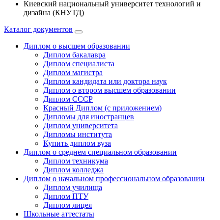
Киевский национальный университет технологий и
дизайна (КНУТД)
Каталог документов
Диплом о высшем образовании
Диплом бакалавра
Диплом специалиста
Диплом магистра
Диплом кандидата или доктора наук
Диплом о втором высшем образовании
Диплом СССР
Красный Диплом (с приложением)
Дипломы для иностранцев
Диплом университета
Дипломы института
Купить диплом вуза
Диплом о среднем специальном образовании
Диплом техникума
Диплом колледжа
Диплом о начальном профессиональном oбразовании
Диплом училища
Диплом ПТУ
Диплом лицея
Школьные аттестаты