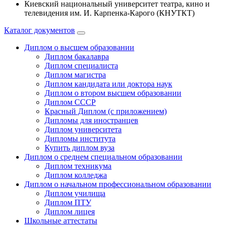
Киевский национальный университет театра, кино и
телевидения им. И. Карпенка-Карого (КНУТКТ)
Каталог документов
Диплом о высшем образовании
Диплом бакалавра
Диплом специалиста
Диплом магистра
Диплом кандидата или доктора наук
Диплом о втором высшем образовании
Диплом СССР
Красный Диплом (с приложением)
Дипломы для иностранцев
Диплом университета
Дипломы института
Купить диплом вуза
Диплом о среднем специальном образовании
Диплом техникума
Диплом колледжа
Диплом о начальном профессиональном oбразовании
Диплом училища
Диплом ПТУ
Диплом лицея
Школьные аттестаты