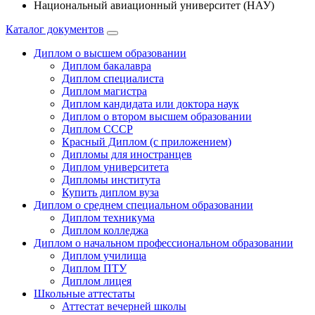
Национальный авиационный университет (НАУ)
Каталог документов
Диплом о высшем образовании
Диплом бакалавра
Диплом специалиста
Диплом магистра
Диплом кандидата или доктора наук
Диплом о втором высшем образовании
Диплом СССР
Красный Диплом (с приложением)
Дипломы для иностранцев
Диплом университета
Дипломы института
Купить диплом вуза
Диплом о среднем специальном образовании
Диплом техникума
Диплом колледжа
Диплом о начальном профессиональном oбразовании
Диплом училища
Диплом ПТУ
Диплом лицея
Школьные аттестаты
Аттестат вечерней школы