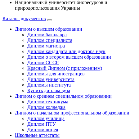
Национальный университет биоресурсов и
природопользования Украины
Каталог документов
Диплом о высшем образовании
Диплом бакалавра
Диплом специалиста
Диплом магистра
Диплом кандидата или доктора наук
Диплом о втором высшем образовании
Диплом СССР
Красный Диплом (с приложением)
Дипломы для иностранцев
Диплом университета
Дипломы института
Купить диплом вуза
Диплом о среднем специальном образовании
Диплом техникума
Диплом колледжа
Диплом о начальном профессиональном oбразовании
Диплом училища
Диплом ПТУ
Диплом лицея
Школьные аттестаты