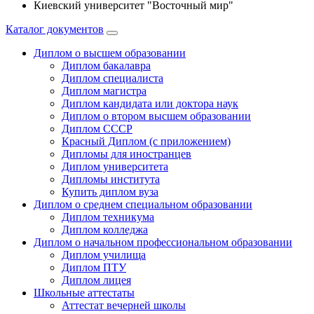
Киевский университет "Восточный мир"
Каталог документов
Диплом о высшем образовании
Диплом бакалавра
Диплом специалиста
Диплом магистра
Диплом кандидата или доктора наук
Диплом о втором высшем образовании
Диплом СССР
Красный Диплом (с приложением)
Дипломы для иностранцев
Диплом университета
Дипломы института
Купить диплом вуза
Диплом о среднем специальном образовании
Диплом техникума
Диплом колледжа
Диплом о начальном профессиональном oбразовании
Диплом училища
Диплом ПТУ
Диплом лицея
Школьные аттестаты
Аттестат вечерней школы