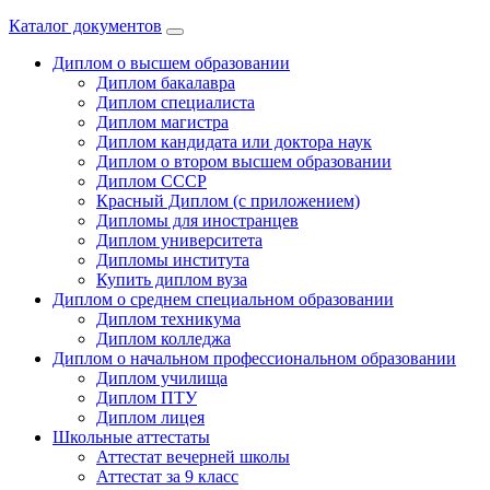
Каталог документов
Диплом о высшем образовании
Диплом бакалавра
Диплом специалиста
Диплом магистра
Диплом кандидата или доктора наук
Диплом о втором высшем образовании
Диплом СССР
Красный Диплом (с приложением)
Дипломы для иностранцев
Диплом университета
Дипломы института
Купить диплом вуза
Диплом о среднем специальном образовании
Диплом техникума
Диплом колледжа
Диплом о начальном профессиональном oбразовании
Диплом училища
Диплом ПТУ
Диплом лицея
Школьные аттестаты
Аттестат вечерней школы
Аттестат за 9 класс