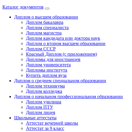
Каталог документов
Диплом о высшем образовании
Диплом бакалавра
Диплом специалиста
Диплом магистра
Диплом кандидата или доктора наук
Диплом о втором высшем образовании
Диплом СССР
Красный Диплом (с приложением)
Дипломы для иностранцев
Диплом университета
Дипломы института
Купить диплом вуза
Диплом о среднем специальном образовании
Диплом техникума
Диплом колледжа
Диплом о начальном профессиональном oбразовании
Диплом училища
Диплом ПТУ
Диплом лицея
Школьные аттестаты
Аттестат вечерней школы
Аттестат за 9 класс