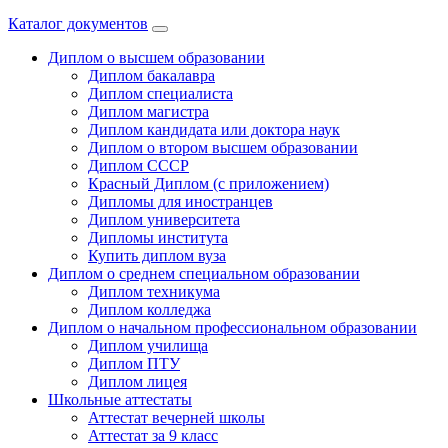
Каталог документов
Диплом о высшем образовании
Диплом бакалавра
Диплом специалиста
Диплом магистра
Диплом кандидата или доктора наук
Диплом о втором высшем образовании
Диплом СССР
Красный Диплом (с приложением)
Дипломы для иностранцев
Диплом университета
Дипломы института
Купить диплом вуза
Диплом о среднем специальном образовании
Диплом техникума
Диплом колледжа
Диплом о начальном профессиональном oбразовании
Диплом училища
Диплом ПТУ
Диплом лицея
Школьные аттестаты
Аттестат вечерней школы
Аттестат за 9 класс