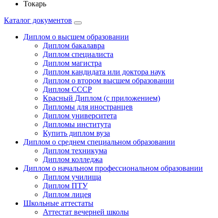
Токарь
Каталог документов
Диплом о высшем образовании
Диплом бакалавра
Диплом специалиста
Диплом магистра
Диплом кандидата или доктора наук
Диплом о втором высшем образовании
Диплом СССР
Красный Диплом (с приложением)
Дипломы для иностранцев
Диплом университета
Дипломы института
Купить диплом вуза
Диплом о среднем специальном образовании
Диплом техникума
Диплом колледжа
Диплом о начальном профессиональном oбразовании
Диплом училища
Диплом ПТУ
Диплом лицея
Школьные аттестаты
Аттестат вечерней школы