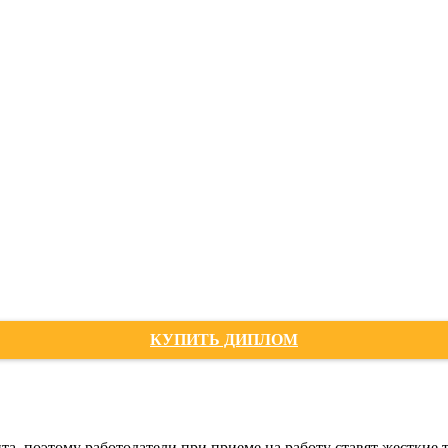
КУПИТЬ ДИПЛОМ
а, поэтому работодатели при приеме на работу ставят жесткие 